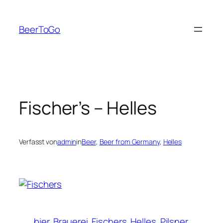
Zum
Inhalt
BeerToGo
springen
Fischer’s – Helles
Verfasst von
admin
in
Beer
, 
Beer from Germany
, 
Helles
bier
Brauerei
Fischers
Helles
Pilsner