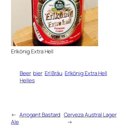
Erlkönig Extra Hell
Beer
bier
Erl Bräu
Erlkönig Extra Hell
Helles
←
Arrogant Bastard
Cerveza Austral Lager
Ale
→