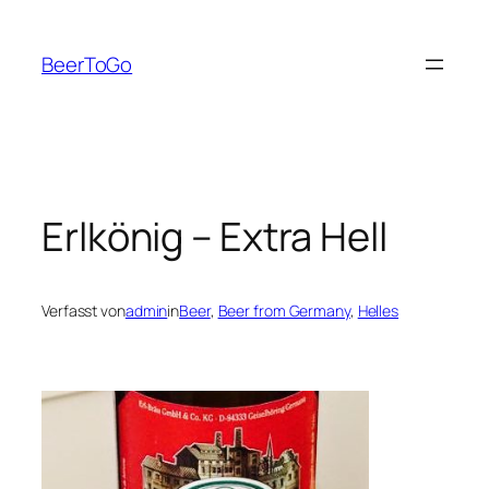
Zum
Inhalt
BeerToGo
springen
Erlkönig – Extra Hell
Verfasst von
admin
in
Beer
, 
Beer from Germany
, 
Helles