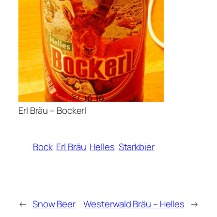
Erl Bräu – Bockerl
Bock
Erl Bräu
Helles
Starkbier
←
Snow Beer
Westerwald Bräu – Helles
→