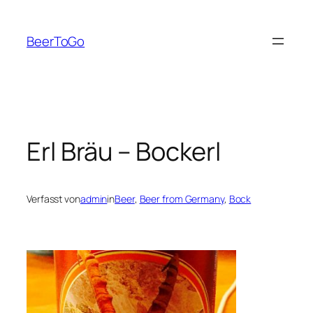
Zum
Inhalt
BeerToGo
springen
Erl Bräu – Bockerl
Verfasst von
admin
in
Beer
, 
Beer from Germany
, 
Bock