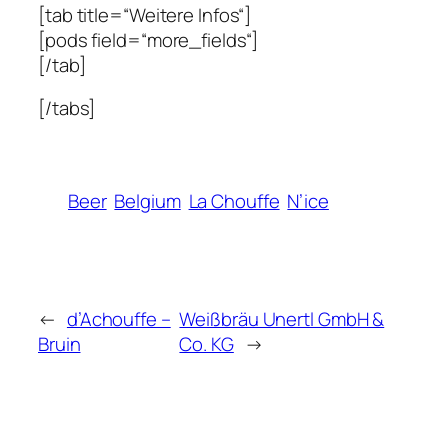
[tab title=“Weitere Infos“]
[pods field=“more_fields“]
[/tab]
[/tabs]
Beer
Belgium
La Chouffe
N’ice
←
d’Achouffe –
Weißbräu Unertl GmbH &
Bruin
Co. KG
→