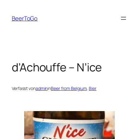
Zum
Inhalt
BeerToGo
springen
d’Achouffe – N’ice
Verfasst von
admin
in
Beer from Belgium
, 
Bier