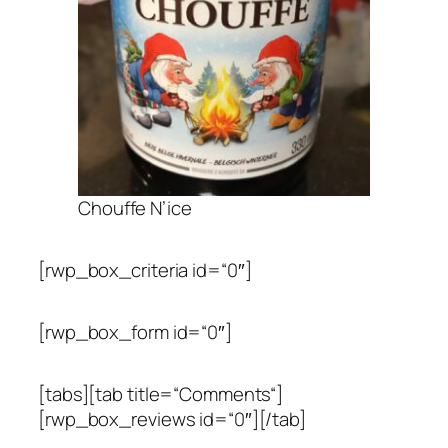
Chouffe N’ice
[rwp_box_criteria id=“0″]
[rwp_box_form id=“0″]
[tabs][tab title=“Comments“]
[rwp_box_reviews id=“0″][/tab]