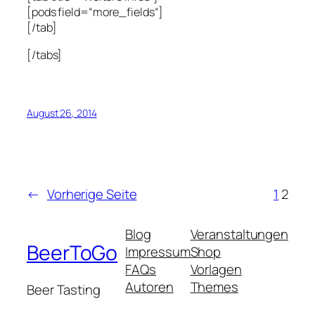
[pods field=“more_fields“]
[/tab]
[/tabs]
August 26, 2014
←
Vorherige Seite
1
2
Blog
Veranstaltungen
BeerToGo
Impressum
Shop
FAQs
Vorlagen
Autoren
Themes
Beer Tasting